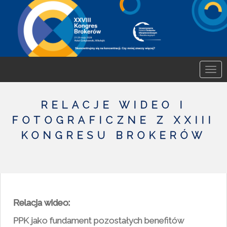
S
k
i
p
t
o
m
a
RELACJE WIDEO I
i
FOTOGRAFICZNE Z XXIII
n
c
KONGRESU BROKERÓW
o
n
t
e
n
Relacja wideo:
t
PPK jako fundament pozostałych benefitów