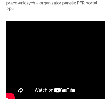
pracowniczych – organizator panelu: PFR portal
PPK